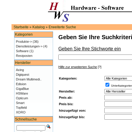
Startseite
»
Katalog
»
Erweiterte Suche
Kategorien
Geben Sie Ihre Suchkriter
Produkte->
(36)
Dienstleistungen->
(4)
Geben Sie Ihre Stichworte ein
Software
(1)
Restposten
Hersteller
Hilfe zur erweiterten Suche
[?]
Axing
Digiquest
Kategorien:
Dream Multimedi..
Edision
Unterkategorie
GigaBlue
Hersteller:
HSWare
Preis ab:
Opticum
Smart
Preis bis:
Topfield
hinzugefügt von:
XORO
hinzugefügt bis:
Schnellsuche