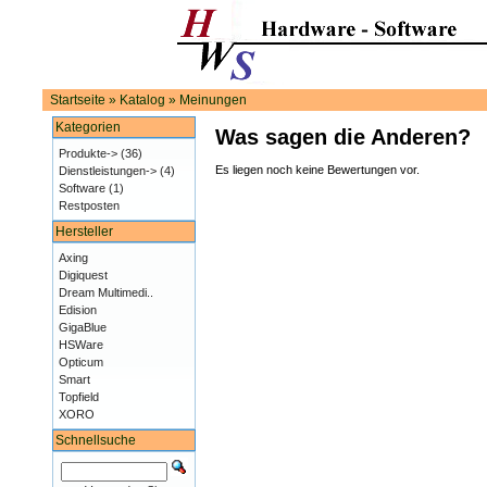
Startseite
»
Katalog
»
Meinungen
Kategorien
Was sagen die Anderen?
Produkte->
(36)
Es liegen noch keine Bewertungen vor.
Dienstleistungen->
(4)
Software
(1)
Restposten
Hersteller
Axing
Digiquest
Dream Multimedi..
Edision
GigaBlue
HSWare
Opticum
Smart
Topfield
XORO
Schnellsuche