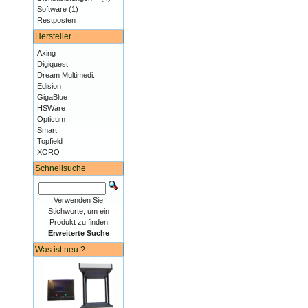
Software
(1)
Restposten
Hersteller
Axing
Digiquest
Dream Multimedi..
Edision
GigaBlue
HSWare
Opticum
Smart
Topfield
XORO
Schnellsuche
Verwenden Sie
Stichworte, um ein
Produkt zu finden
Erweiterte Suche
Was ist neu ?