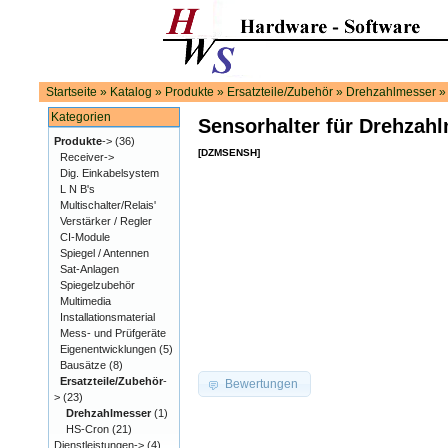
Startseite
»
Katalog
»
Produkte
»
Ersatzteile/Zubehör
»
Drehzahlmesser
Kategorien
Sensorhalter für Drehzah
Produkte
->
(36)
[DZMSENSH]
Receiver->
Dig. Einkabelsystem
L N B's
Multischalter/Relais'
Verstärker / Regler
CI-Module
Spiegel / Antennen
Sat-Anlagen
Spiegelzubehör
Multimedia
Installationsmaterial
Mess- und Prüfgeräte
Eigenentwicklungen
(5)
Bausätze
(8)
Ersatzteile/Zubehör
-
Bewertungen
>
(23)
Drehzahlmesser
(1)
HS-Cron
(21)
Dienstleistungen->
(4)