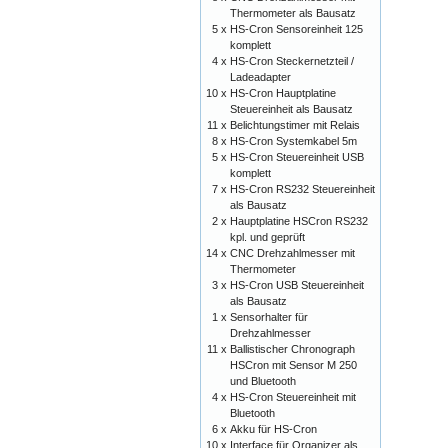
Thermometer als Bausatz
5 x
HS-Cron Sensoreinheit 125
komplett
4 x
HS-Cron Steckernetzteil /
Ladeadapter
10 x
HS-Cron Hauptplatine
Steuereinheit als Bausatz
11 x
Belichtungstimer mit Relais
8 x
HS-Cron Systemkabel 5m
5 x
HS-Cron Steuereinheit USB
komplett
7 x
HS-Cron RS232 Steuereinheit
als Bausatz
2 x
Hauptplatine HSCron RS232
kpl. und geprüft
14 x
CNC Drehzahlmesser mit
Thermometer
3 x
HS-Cron USB Steuereinheit
als Bausatz
1 x
Sensorhalter für
Drehzahlmesser
11 x
Ballistischer Chronograph
HSCron mit Sensor M 250
und Bluetooth
4 x
HS-Cron Steuereinheit mit
Bluetooth
6 x
Akku für HS-Cron
10 x
Interface für Organizer als