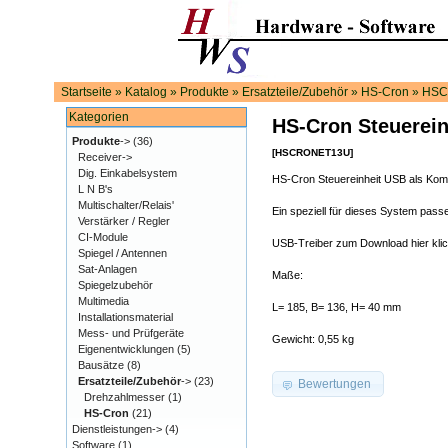
Startseite
»
Katalog
»
Produkte
»
Ersatzteile/Zubehör
»
HS-Cron
»
HSC
Kategorien
HS-Cron Steuerein
Produkte
->
(36)
[HSCRONET13U]
Receiver->
Dig. Einkabelsystem
HS-Cron Steuereinheit USB als Kompl
L N B's
Multischalter/Relais'
Ein speziell für dieses System passe
Verstärker / Regler
CI-Module
USB-Treiber zum Download hier kli
Spiegel / Antennen
Sat-Anlagen
Maße:
Spiegelzubehör
Multimedia
L= 185, B= 136, H= 40 mm
Installationsmaterial
Mess- und Prüfgeräte
Gewicht: 0,55 kg
Eigenentwicklungen
(5)
Bausätze
(8)
Ersatzteile/Zubehör
->
(23)
Bewertungen
Drehzahlmesser
(1)
HS-Cron
(21)
Dienstleistungen->
(4)
Software
(1)