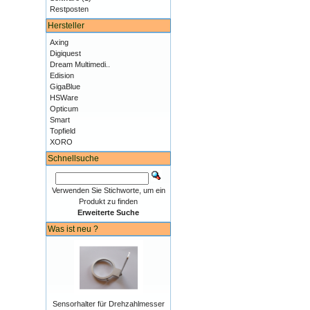
Restposten
Hersteller
Axing
Digiquest
Dream Multimedi..
Edision
GigaBlue
HSWare
Opticum
Smart
Topfield
XORO
Schnellsuche
Verwenden Sie Stichworte, um ein
Produkt zu finden
Erweiterte Suche
Was ist neu ?
Sensorhalter für Drehzahlmesser