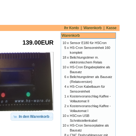
Ihr Konto
|
Warenkorb
|
Kasse
Warenkorb
139.00EUR
10 x
Sensor E180 für HSCron
5 x
HS-Cron Sensoreinheit 160
komplett
18 x
Belichtungstimer m.
elektronischem Relais
10 x
HS-Cron Eingabeplatine als
Bausatz
6 x
Belichtungstimer als Bausatz
(Relaisversion)
4 x
HS-Cron Kabelbaum für
Sensoreinheit
1 x
Kostenvoranschlag Kaffee -
Vollautomat II
2 x
Kostenvoranschlag Kaffee -
Vollautomat I
10 x
HSCron USB
In den Warenkorb
Schnittstellenkabel
10 x
HS-Cron Sensorplatine als
Bausatz
8 x
CNC Drehzahlmesser mit