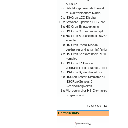
Bausatz
3 x
Belichtungstimer als Bausatz
m. elektronischem Relais
5 x
HS-Cron LCD Display
10 x
Software Update für HSCron
6 x
HS-Cron Eingabeplatine
7 x
HS-Cron Sensorplatine kpl.
5 x
HS-Cron Steuereinheit RS232
komplett
6 x
HS-Cron Photo-Dioden
verdrahtet und anschlußfertig
4 x
HS-Cron Sensoreinheit R180
komplett
4 x
HS-Cron IR-Dioden
verdrahtet und anschlußfertig
4 x
HS-Cron Systemkabel 3m
3 x
HSCron Tester, Simulator für
HSCRon-Sensor, 3
Geschwindigkeiten
1 x
Microcontroller HS-Cron fertig
programmiert
12,514.50EUR
Herstellerinfo