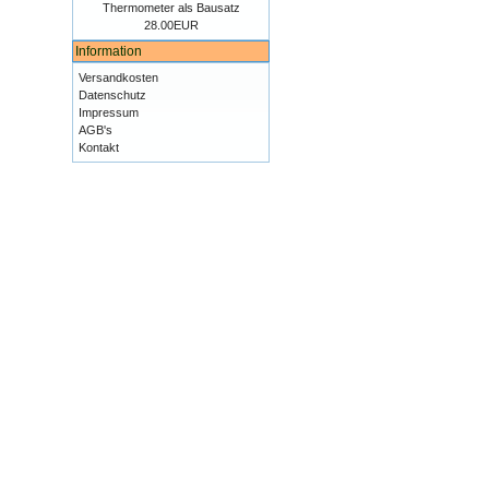
Thermometer als Bausatz
28.00EUR
Information
Versandkosten
Datenschutz
Impressum
AGB's
Kontakt