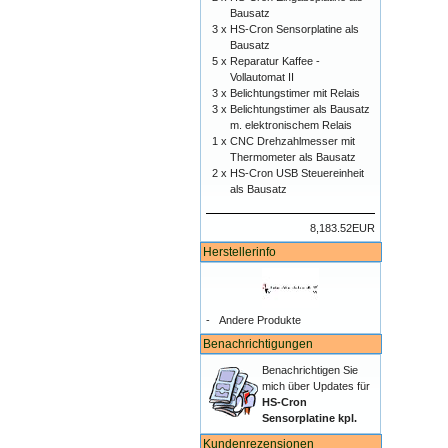
Bausatz
3 x
HS-Cron Sensorplatine als
Bausatz
5 x
Reparatur Kaffee -
Vollautomat II
3 x
Belichtungstimer mit Relais
3 x
Belichtungstimer als Bausatz
m. elektronischem Relais
1 x
CNC Drehzahlmesser mit
Thermometer als Bausatz
2 x
HS-Cron USB Steuereinheit
als Bausatz
8,183.52EUR
Herstellerinfo
-
Andere Produkte
Benachrichtigungen
Benachrichtigen Sie
mich über Updates für
HS-Cron
Sensorplatine kpl.
Kundenrezensionen