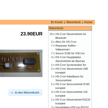
Ihr Konto
|
Warenkorb
|
Kasse
Warenkorb
23.90EUR
10 x
HS-Cron Steuereinheit mit
Bluetooth
2 x
Akku für HS-Cron
7 x
Reparatur Kaffee -
Vollautomat I
7 x
Sensor E180 für HSCron
4 x
HS-Cron Hauptplatine
Steuereinheit als Bausatz
1 x
HS-Cron Systemkabel 3m
2 x
HS-Cron Steuereinheit USB
komplett
1 x
HS-Cron Kabelbaum für
Sensoreinheit
2 x
HS-Cron Sensoreinheit R180
komplett
3 x
HS-Cron Sensoreinheit 125
In den Warenkorb
komplett
1 x
HS-Cron Steuereinheit RS232
komplett
2 x
Hauptplatine HSCron RS232