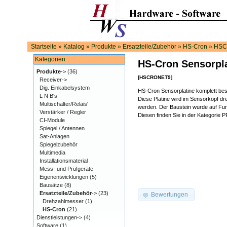
Startseite
»
Katalog
»
Produkte
»
Ersatzteile/Zubehör
»
HS-Cron
»
HSC
Kategorien
HS-Cron Sensorpla
Produkte
->
(36)
[HSCRONET9]
Receiver->
Dig. Einkabelsystem
HS-Cron Sensorplatine komplett bes
L N B's
Diese Platine wird im Sensorkopf d
Multischalter/Relais'
werden. Der Baustein wurde auf Fun
Verstärker / Regler
Diesen finden Sie in der Kategori
CI-Module
Spiegel / Antennen
Sat-Anlagen
Spiegelzubehör
Multimedia
Installationsmaterial
Mess- und Prüfgeräte
Eigenentwicklungen
(5)
Bausätze
(8)
Ersatzteile/Zubehör
->
(23)
Bewertungen
Drehzahlmesser
(1)
HS-Cron
(21)
Dienstleistungen->
(4)
Software
(1)