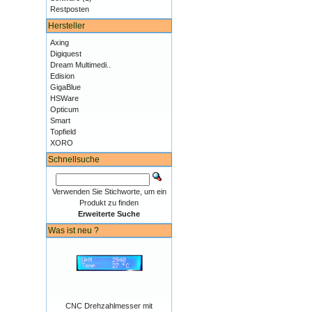
Restposten
Hersteller
Axing
Digiquest
Dream Multimedi..
Edision
GigaBlue
HSWare
Opticum
Smart
Topfield
XORO
Schnellsuche
Verwenden Sie Stichworte, um ein
Produkt zu finden
Erweiterte Suche
Was ist neu ?
CNC Drehzahlmesser mit