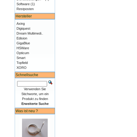
Software
(1)
Restposten
Hersteller
Axing
Digiquest
Dream Multimedi..
Edision
GigaBlue
HSWare
Opticum
Smart
Topfield
XORO
Schnellsuche
Verwenden Sie
Stichworte, um ein
Produkt zu finden
Erweiterte Suche
Was ist neu ?