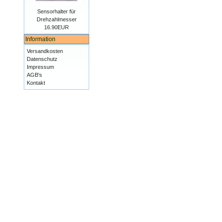
Sensorhalter für
Drehzahlmesser
16.90EUR
Information
Versandkosten
Datenschutz
Impressum
AGB's
Kontakt