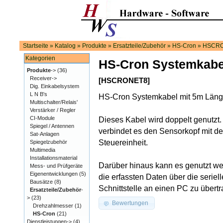
Startseite
»
Katalog
»
Produkte
»
Ersatzteile/Zubehör
»
HS-Cron
»
HSCR
Kategorien
HS-Cron Systemkabe
Produkte
->
(36)
Receiver->
[HSCRONET8]
Dig. Einkabelsystem
L N B's
HS-Cron Systemkabel mit 5m Län
Multischalter/Relais'
Verstärker / Regler
CI-Module
Dieses Kabel wird doppelt genutzt.
Spiegel / Antennen
verbindet es den Sensorkopf mit de
Sat-Anlagen
Steuereinheit.
Spiegelzubehör
Multimedia
Installationsmaterial
Darüber hinaus kann es genutzt w
Mess- und Prüfgeräte
Eigenentwicklungen
(5)
die erfassten Daten über die seriell
Bausätze
(8)
Schnittstelle an einen PC zu übert
Ersatzteile/Zubehör
-
>
(23)
Bewertungen
Drehzahlmesser
(1)
HS-Cron
(21)
Dienstleistungen->
(4)