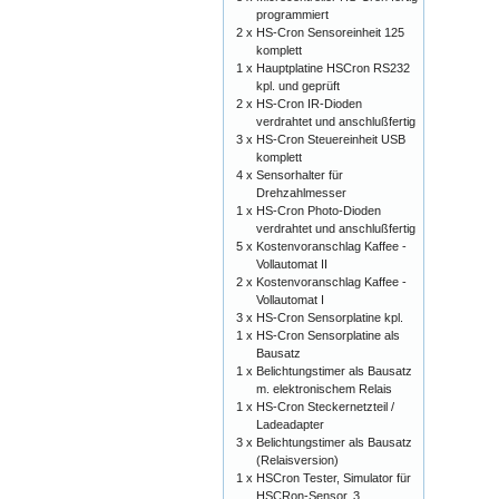
programmiert
2 x
HS-Cron Sensoreinheit 125
komplett
1 x
Hauptplatine HSCron RS232
kpl. und geprüft
2 x
HS-Cron IR-Dioden
verdrahtet und anschlußfertig
3 x
HS-Cron Steuereinheit USB
komplett
4 x
Sensorhalter für
Drehzahlmesser
1 x
HS-Cron Photo-Dioden
verdrahtet und anschlußfertig
5 x
Kostenvoranschlag Kaffee -
Vollautomat II
2 x
Kostenvoranschlag Kaffee -
Vollautomat I
3 x
HS-Cron Sensorplatine kpl.
1 x
HS-Cron Sensorplatine als
Bausatz
1 x
Belichtungstimer als Bausatz
m. elektronischem Relais
1 x
HS-Cron Steckernetzteil /
Ladeadapter
3 x
Belichtungstimer als Bausatz
(Relaisversion)
1 x
HSCron Tester, Simulator für
HSCRon-Sensor, 3