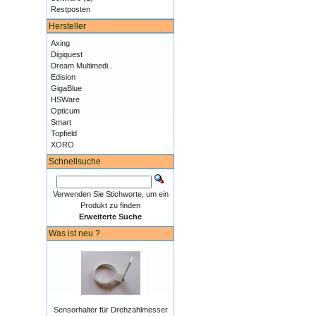
Restposten
Hersteller
Axing
Digiquest
Dream Multimedi..
Edision
GigaBlue
HSWare
Opticum
Smart
Topfield
XORO
Schnellsuche
Verwenden Sie Stichworte, um ein
Produkt zu finden
Erweiterte Suche
Was ist neu ?
Sensorhalter für Drehzahlmesser