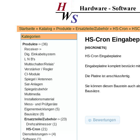
Startseite
»
Katalog
»
Produkte
»
Ersatzteile/Zubehör
»
HS-Cron
»
HSC
Kategorien
HS-Cron Eingabep
Produkte
->
(36)
[HSCRONET6]
Receiver->
Dig. Einkabelsystem
HS-Cron Eingabeplatine
L N B's
Multischalter/Relais'
Eingabeplatine komplett bestückt mit
Verstärker / Regler
CI-Module
Die Platine ist anschlussfertig.
Spiegel / Antennen
Sat-Anlagen
Sie können diesen Baustein auch al
Spiegelzubehör
Bausätze.
Multimedia
Installationsmaterial
Mess- und Prüfgeräte
Eigenentwicklungen
(5)
Bausätze
(8)
Ersatzteile/Zubehör
->
(23)
Bewertungen
Drehzahlmesser
(1)
HS-Cron
(21)
Dienstleistungen->
(4)
Software
(1)