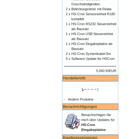
Geschwindigkeiten
2 x
Belichtungstimer mit Relais
2 x
HS-Cron Sensoreinheit R180
komplett
1 x
HS-Cron RS232 Steuereinheit
als Bausatz
1 x
HS-Cron USB Steuereinheit
als Bausatz
1 x
HS-Cron Eingabeplatine als
Bausatz
2 x
HS-Cron Systemkabel 5m
5 x
Software Update für HSCron
5,060.65EUR
Herstellerinfo
-
Andere Produkte
Benachrichtigungen
Benachrichtigen Sie
mich über Updates für
HS-Cron
Eingabeplatine
Kundenrezensionen