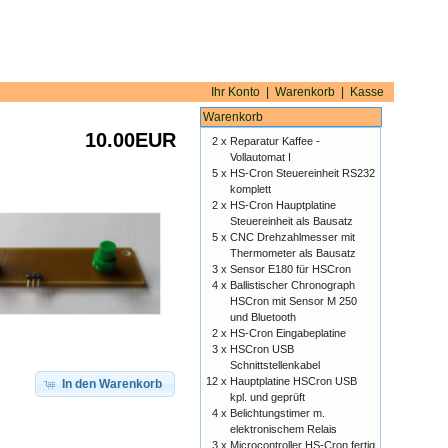
Ihr Konto
|
Warenkorb
|
Kasse
Warenkorb
10.00EUR
2 x
Reparatur Kaffee -
Vollautomat I
5 x
HS-Cron Steuereinheit RS232
komplett
2 x
HS-Cron Hauptplatine
Steuereinheit als Bausatz
5 x
CNC Drehzahlmesser mit
Thermometer als Bausatz
3 x
Sensor E180 für HSCron
4 x
Ballistischer Chronograph
HSCron mit Sensor M 250
und Bluetooth
2 x
HS-Cron Eingabeplatine
3 x
HSCron USB
Schnittstellenkabel
12 x
Hauptplatine HSCron USB
In den Warenkorb
kpl. und geprüft
4 x
Belichtungstimer m.
elektronischem Relais
3 x
Microcontroller HS-Cron fertig