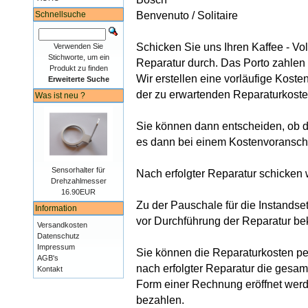
Schnellsuche
Benvenuto / Solitaire
Schicken Sie uns Ihren Kaffee - Vol
Verwenden Sie
Stichworte, um ein
Reparatur durch. Das Porto zahlen 
Produkt zu finden
Wir erstellen eine vorläufige Kost
Erweiterte Suche
der zu erwartenden Reparaturkoste
Was ist neu ?
Sie können dann entscheiden, ob d
es dann bei einem Kostenvoranschla
Sensorhalter für
Nach erfolgter Reparatur schicken 
Drehzahlmesser
16.90EUR
Zu der Pauschale für die Instands
Information
vor Durchführung der Reparatur b
Versandkosten
Datenschutz
Impressum
Sie können die Reparaturkosten pe
AGB's
nach erfolgter Reparatur die gesamt
Kontakt
Form einer Rechnung eröffnet wer
bezahlen.