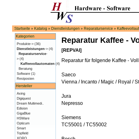
Startseite
»
Katalog
»
Dienstleistungen
»
Reparaturservice
»
Kaffeevollau
Kategorien
Reparatur Kaffee - Vo
Produkte->
(36)
Dienstleistungen
->
(4)
[REPVAI]
Reparaturservice
-
>
(4)
Reparatur für folgende Kaffee - Vo
Kaffeevollautomaten
(4)
Beratung
Software
(1)
Saeco
Restposten
Vienna / Incanto / Magic / Royal / S
Hersteller
Axing
Jura
Digiquest
Nepresso
Dream Multimedi..
Edision
GigaBlue
Siemens
HSWare
Opticum
TC55001 / TC55002
Smart
Topfield
XORO
Bosch