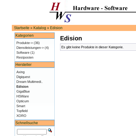
Startseite
»
Katalog
»
Edision
Kategorien
Edision
Produkte->
(36)
Es gibt keine Produkte in dieser Kategorie.
Dienstleistungen->
(4)
Software
(1)
Restposten
Hersteller
Axing
Digiquest
Dream Multimedi..
Edision
GigaBlue
HSWare
Opticum
Smart
Topfield
XORO
Schnellsuche