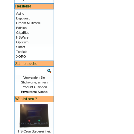
Hersteller
Axing
Digiquest
Dream Multimedi..
Edision
GigaBlue
HSWare
Opticum
Smart
Topfield
XORO
Schnellsuche
Verwenden Sie
Stichworte, um ein
Produkt zu finden
Erweiterte Suche
Was ist neu ?
HS-Cron Steuereinheit