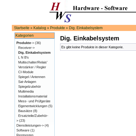
Startseite
»
Katalog
»
Produkte
»
Dig. Einkabelsystem
Kategorien
Dig. Einkabelsystem
Produkte
->
(36)
Es gibt keine Produkte in dieser Kategorie.
Receiver->
Dig. Einkabelsystem
L N B's
Multischalter/Relais'
Verstärker / Regler
CI-Module
Spiegel / Antennen
Sat-Anlagen
Spiegelzubehör
Multimedia
Installationsmaterial
Mess- und Prüfgeräte
Eigenentwicklungen
(5)
Bausätze
(8)
Ersatzteile/Zubehör-
>
(23)
Dienstleistungen->
(4)
Software
(1)
Restposten