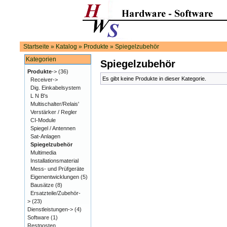
Startseite
»
Katalog
»
Produkte
»
Spiegelzubehör
Kategorien
Spiegelzubehör
Produkte
->
(36)
Es gibt keine Produkte in dieser Kategorie.
Receiver->
Dig. Einkabelsystem
L N B's
Multischalter/Relais'
Verstärker / Regler
CI-Module
Spiegel / Antennen
Sat-Anlagen
Spiegelzubehör
Multimedia
Installationsmaterial
Mess- und Prüfgeräte
Eigenentwicklungen
(5)
Bausätze
(8)
Ersatzteile/Zubehör-
>
(23)
Dienstleistungen->
(4)
Software
(1)
Restposten