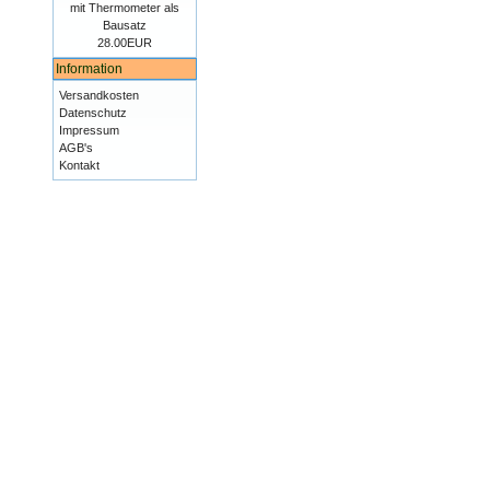
mit Thermometer als
Bausatz
28.00EUR
Information
Versandkosten
Datenschutz
Impressum
AGB's
Kontakt