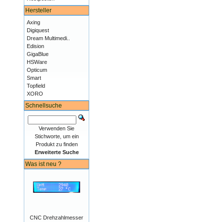
Hersteller
Axing
Digiquest
Dream Multimedi..
Edision
GigaBlue
HSWare
Opticum
Smart
Topfield
XORO
Schnellsuche
Verwenden Sie
Stichworte, um ein
Produkt zu finden
Erweiterte Suche
Was ist neu ?
CNC Drehzahlmesser