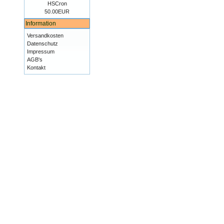
HSCron
50.00EUR
Information
Versandkosten
Datenschutz
Impressum
AGB's
Kontakt