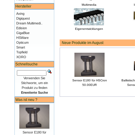
Multimedia
Hersteller
Axing
Digiquest
Dream Multimedi..
Edision
Eigenentwicklungen
GigaBlue
HSWare
Opticum
Neue Produkte im August
Smart
Topfield
XORO
Schnellsuche
Verwenden Sie
Sensor E180 für HSCron
Ballistis
Stichworte, um ein
50.00EUR
Sens
Produkt zu finden
Erweiterte Suche
Was ist neu ?
Sensor E180 für