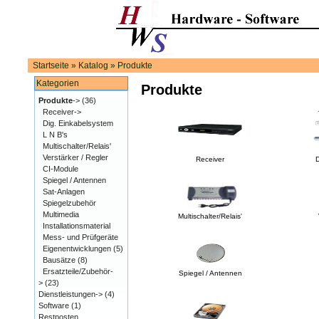
Startseite
»
Katalog
»
Produkte
Kategorien
Produkte
Produkte
->
(36)
Receiver->
Dig. Einkabelsystem
L N B's
Multischalter/Relais'
Verstärker / Regler
Receiver
D
CI-Module
Spiegel / Antennen
Sat-Anlagen
Spiegelzubehör
Multimedia
Multischalter/Relais'
Installationsmaterial
Mess- und Prüfgeräte
Eigenentwicklungen
(5)
Bausätze
(8)
Ersatzteile/Zubehör-
Spiegel / Antennen
>
(23)
Dienstleistungen->
(4)
Software
(1)
Restposten